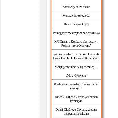
Zadziwiły także siebie
Marsz Niepodległości
Herosi Niepodległej
Pomagamy zwierzętom ze schroniska
XX Gminny Konkurs plastyczny ,,
Polska- moja Ojczyzna"
Wycieczka do Izby Pamięci Generała
Leopolda Okulickiego w Bratucicach
Świętujemy niezwykłą rocznicę …
„Moja Ojczyzna”
W obydwu powiatach nie ma na nas
mocnych!
Dzień Głośnego Czytania z panem
leśniczym
Dzień Głośnego Czytania z panią
pielęgniarką szkolną