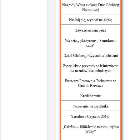
Nagrody Wójta z okazji Dnia Edukacji
Narodowej
Nie bój się, wypłyń na głębię
Zawsze sercem patrz
Warsztaty plastyczne ,, Sznurkowe
cuda"
Dzień Głośnego Czytania z babciami
Żywe lekcje przyrody w leśniczówce
dla uczniów klas młodszych
Pierwsza Pracownia Techniczna w
Gminie Rzezawa
Kredkobranie
Pasowanie na czytelnika
Narodowe Czytanie 2018r.
„Gdańsk – 1000-letnie miasto u ujścia
Wisły”