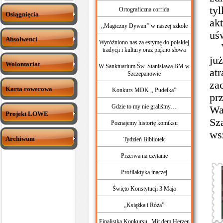
ty
Ortograficzna corrida
Osiągnięcia
ak
,,Magiczny Dywan’’ w naszej szkole
uś
Absolwenci
Wyróżniono nas za estymę do polskiej
Wł
tradycji i kultury oraz piękno słowa
ju
Wolontariat
W Sanktuarium Św. Stanisława BM w
at
Szczepanowie
za
Karta rowerowa
Konkurs MDK ,, Pudełka”
pr
Gdzie to my nie graliśmy…
Wa
Projekt LOWE
Sz
Poznajemy historię komiksu
ws
Archiwum
Tydzień Bibliotek
Przerwa na czytanie
Profilaktyka inaczej
Święto Konstytucji 3 Maja
„Książka i Róża”
Finalistka Konkursu „Mit dem Herzen