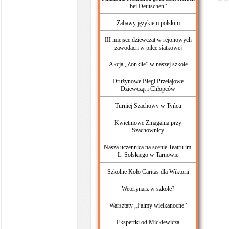
bei Deutschen”
Zabawy językiem polskim
III miejsce dziewcząt w rejonowych
zawodach w piłce siatkowej
Akcja „Żonkile” w naszej szkole
Drużynowe Biegi Przełajowe
Dziewcząt i Chłopców
Turniej Szachowy w Tyńcu
Kwietniowe Zmagania przy
Szachownicy
Nasza uczennica na scenie Teatru im.
L. Solskiego w Tarnowie
Szkolne Koło Caritas dla Wiktorii
Weterynarz w szkole?
Warsztaty „Palmy wielkanocne”
Ekspertki od Mickiewicza