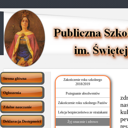
Strona główna
Zakończenie roku szkolnego
2018/2019
7 
Ogłoszenia
Pożegnanie absolwentów
zd
Zakończenie roku szkolnego Paziów
na
Zdalne nauczanie
ku
Lekcja bezpieczeństwa ze strażakami
pe
Deklaracja Dostępności
Żyj smacznie i zdrowo
re