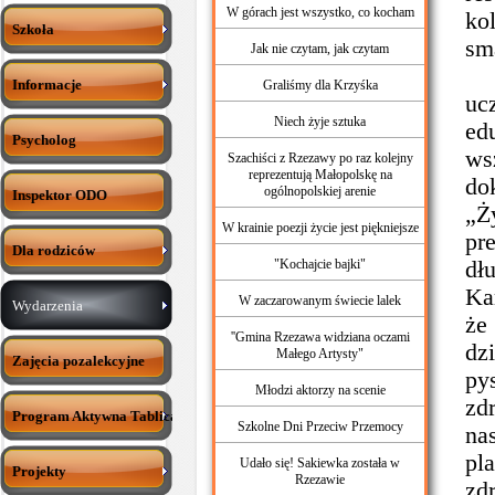
W górach jest wszystko, co kocham
ko
Szkoła
sm
Jak nie czytam, jak czytam
Za
Informacje
Graliśmy dla Krzyśka
uc
Niech żyje sztuka
ed
Psycholog
ws
Szachiści z Rzezawy po raz kolejny
reprezentują Małopolskę na
do
ogólnopolskiej arenie
Inspektor ODO
„Ż
W krainie poezji życie jest piękniejsze
pr
Dla rodziców
"Kochajcie bajki"
dł
Ka
W zaczarowanym świecie lalek
Wydarzenia
że
''Gmina Rzezawa widziana oczami
dz
Małego Artysty"
Zajęcia pozalekcyjne
py
Młodzi aktorzy na scenie
zd
Program Aktywna Tablica
Szkolne Dni Przeciw Przemocy
na
pl
Udało się! Sakiewka została w
Projekty
Rzezawie
zd