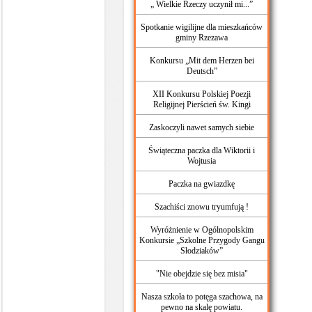
„ Wielkie Rzeczy uczynił mi...”
Spotkanie wigilijne dla mieszkańców
gminy Rzezawa
Konkursu „Mit dem Herzen bei
Deutsch”
XII Konkursu Polskiej Poezji
Religijnej Pierścień św. Kingi
Zaskoczyli nawet samych siebie
Świąteczna paczka dla Wiktorii i
Wojtusia
Paczka na gwiazdkę
Szachiści znowu tryumfują !
‪Wyróżnienie w Ogólnopolskim
Konkursie „Szkolne Przygody Gangu
Słodziaków”
"Nie obejdzie się bez misia"
Nasza szkoła to potęga szachowa, na
pewno na skalę powiatu.