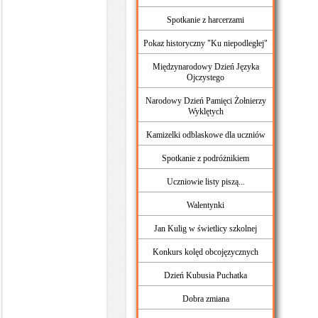
Spotkanie z harcerzami
Pokaz historyczny "Ku niepodległej"
Międzynarodowy Dzień Języka
Ojczystego
Narodowy Dzień Pamięci Żołnierzy
Wyklętych
Kamizelki odblaskowe dla uczniów
Spotkanie z podróżnikiem
Uczniowie listy piszą...
Walentynki
Jan Kulig w świetlicy szkolnej
Konkurs kolęd obcojęzycznych
Dzień Kubusia Puchatka
Dobra zmiana