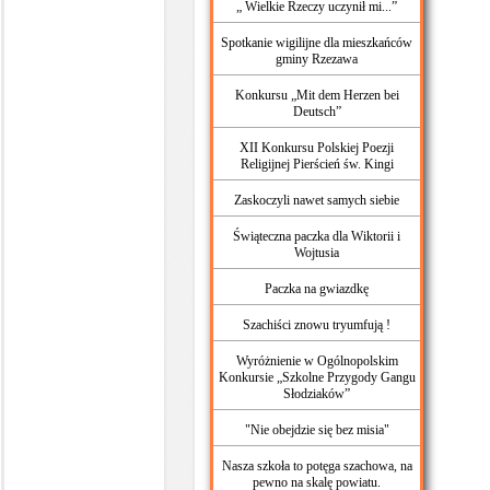
„ Wielkie Rzeczy uczynił mi...”
Spotkanie wigilijne dla mieszkańców
gminy Rzezawa
Konkursu „Mit dem Herzen bei
Deutsch”
XII Konkursu Polskiej Poezji
Religijnej Pierścień św. Kingi
Zaskoczyli nawet samych siebie
Świąteczna paczka dla Wiktorii i
Wojtusia
Paczka na gwiazdkę
Szachiści znowu tryumfują !
‪Wyróżnienie w Ogólnopolskim
Konkursie „Szkolne Przygody Gangu
Słodziaków”
"Nie obejdzie się bez misia"
Nasza szkoła to potęga szachowa, na
pewno na skalę powiatu.