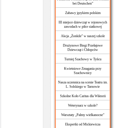
bei Deutschen”
Zabawy językiem polskim
III miejsce dziewcząt w rejonowych
zawodach w piłce siatkowej
Akcja „Żonkile” w naszej szkole
Drużynowe Biegi Przełajowe
Dziewcząt i Chłopców
Turniej Szachowy w Tyńcu
Kwietniowe Zmagania przy
Szachownicy
Nasza uczennica na scenie Teatru im.
L. Solskiego w Tarnowie
Szkolne Koło Caritas dla Wiktorii
Weterynarz w szkole?
Warsztaty „Palmy wielkanocne”
Ekspertki od Mickiewicza