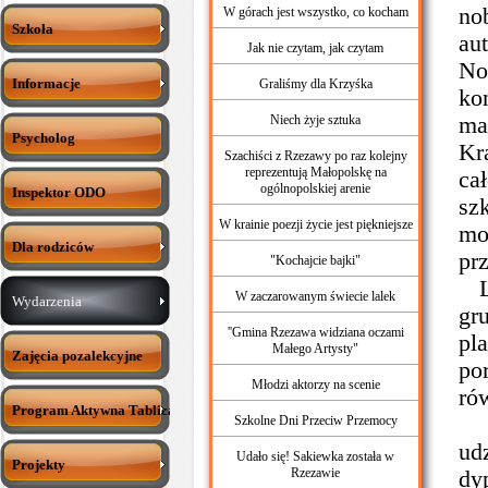
no
W górach jest wszystko, co kocham
Szkoła
au
Jak nie czytam, jak czytam
No
Informacje
Graliśmy dla Krzyśka
ko
Niech żyje sztuka
ma
Psycholog
Kr
Szachiści z Rzezawy po raz kolejny
reprezentują Małopolskę na
ca
ogólnopolskiej arenie
Inspektor ODO
sz
W krainie poezji życie jest piękniejsze
mo
Dla rodziców
pr
"Kochajcie bajki"
La
W zaczarowanym świecie lalek
Wydarzenia
gr
''Gmina Rzezawa widziana oczami
pl
Małego Artysty"
Zajęcia pozalekcyjne
po
Młodzi aktorzy na scenie
ró
Program Aktywna Tablica
Na
Szkolne Dni Przeciw Przemocy
ud
Udało się! Sakiewka została w
Projekty
Rzezawie
dy