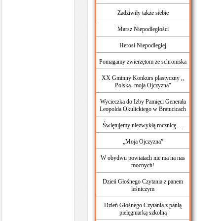
Zadziwiły także siebie
Marsz Niepodległości
Herosi Niepodległej
Pomagamy zwierzętom ze schroniska
XX Gminny Konkurs plastyczny ,,
Polska- moja Ojczyzna"
Wycieczka do Izby Pamięci Generała
Leopolda Okulickiego w Bratucicach
Świętujemy niezwykłą rocznicę …
„Moja Ojczyzna”
W obydwu powiatach nie ma na nas
mocnych!
Dzień Głośnego Czytania z panem
leśniczym
Dzień Głośnego Czytania z panią
pielęgniarką szkolną