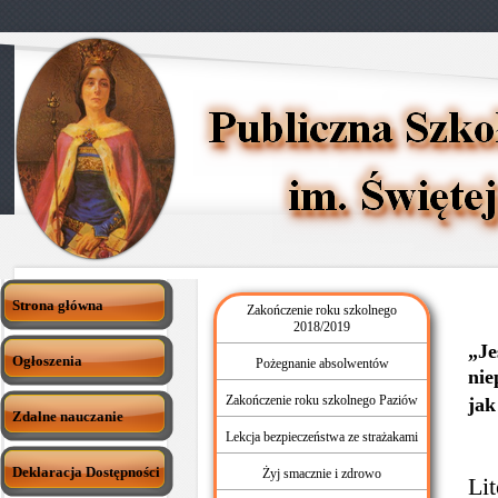
Strona główna
Zakończenie roku szkolnego
2018/2019
„Je
Ogłoszenia
Pożegnanie absolwentów
nie
Zakończenie roku szkolnego Paziów
ja
Zdalne nauczanie
Lekcja bezpieczeństwa ze strażakami
Sł
Deklaracja Dostępności
Żyj smacznie i zdrowo
Li