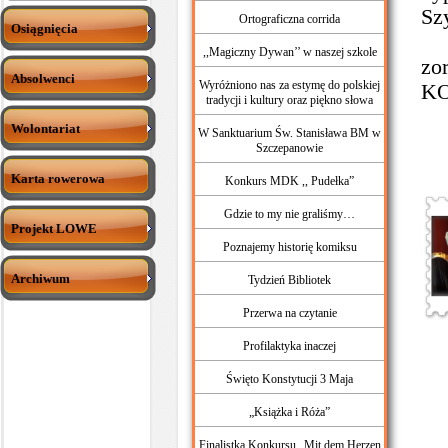
Sz
Ortograficzna corrida
Osiągnięcia
Ob
,,Magiczny Dywan’’ w naszej szkole
zo
Absolwenci
Wyróżniono nas za estymę do polskiej
K
tradycji i kultury oraz piękno słowa
Wolontariat
W Sanktuarium Św. Stanisława BM w
Szczepanowie
Karta rowerowa
Konkurs MDK ,, Pudełka”
Gdzie to my nie graliśmy…
Projekt LOWE
Poznajemy historię komiksu
Archiwum
Tydzień Bibliotek
Przerwa na czytanie
Profilaktyka inaczej
Święto Konstytucji 3 Maja
„Książka i Róża”
Finalistka Konkursu „Mit dem Herzen