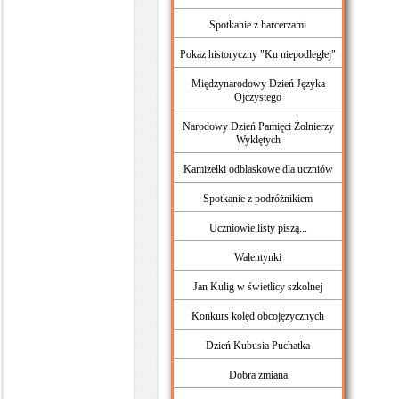
Spotkanie z harcerzami
Pokaz historyczny "Ku niepodległej"
Międzynarodowy Dzień Języka
Ojczystego
Narodowy Dzień Pamięci Żołnierzy
Wyklętych
Kamizelki odblaskowe dla uczniów
Spotkanie z podróżnikiem
Uczniowie listy piszą...
Walentynki
Jan Kulig w świetlicy szkolnej
Konkurs kolęd obcojęzycznych
Dzień Kubusia Puchatka
Dobra zmiana