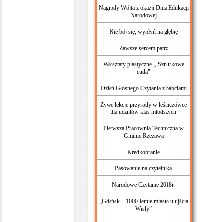
Nagrody Wójta z okazji Dnia Edukacji
Narodowej
Nie bój się, wypłyń na głębię
Zawsze sercem patrz
Warsztaty plastyczne ,, Sznurkowe
cuda"
Dzień Głośnego Czytania z babciami
Żywe lekcje przyrody w leśniczówce
dla uczniów klas młodszych
Pierwsza Pracownia Techniczna w
Gminie Rzezawa
Kredkobranie
Pasowanie na czytelnika
Narodowe Czytanie 2018r.
„Gdańsk – 1000-letnie miasto u ujścia
Wisły”