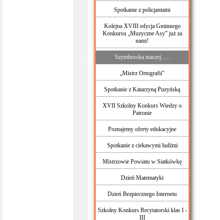
Spotkanie z policjantami
Kolejna XVIII edycja Gminnego
Konkursu „Muzyczne Asy” już za
nami!
Szymborska inaczej…..
„Mistrz Ortografii"
Spotkanie z Katarzyną Puzyńską
XVII Szkolny Konkurs Wiedzy o
Patronie
Poznajemy oferty edukacyjne
Spotkanie z ciekawymi ludźmi
Mistrzowie Powiatu w Siatkówkę
Dzień Matematyki
Dzień Bezpiecznego Internetu
Szkolny Konkurs Recytatorski klas I -
III