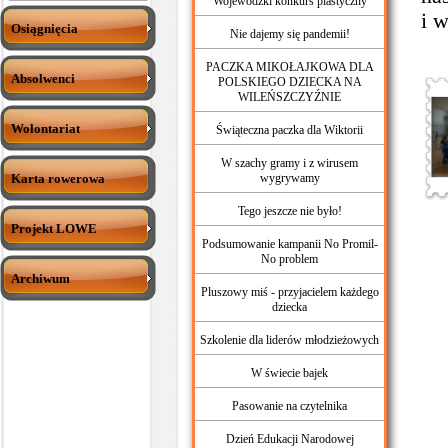
Wojewódzki konkurs plastyczny
i 
Osiągnięcia
Nie dajemy się pandemii!
PACZKA MIKOŁAJKOWA DLA
Absolwenci
POLSKIEGO DZIECKA NA
WILEŃSZCZYŹNIE
Wolontariat
Świąteczna paczka dla Wiktorii
W szachy gramy i z wirusem
Karta rowerowa
wygrywamy
Tego jeszcze nie było!
Projekt LOWE
Podsumowanie kampanii No Promil-
No problem
Archiwum
Pluszowy miś - przyjacielem każdego
dziecka
Szkolenie dla liderów młodzieżowych
W świecie bajek
Pasowanie na czytelnika
Dzień Edukacji Narodowej