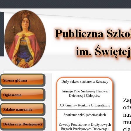
Strona główna
Duży sukces siatkarek z Rzezawy
Turnieju Piłki Siatkowej Plażowej
Ob
Ogłoszenia
Dziewcząt i Chłopców
Za
XX Gminny Konkurs Ortograficzny
od
Zdalne nauczanie
na
Spotkanie szkół jadwiżańskich
mu
Deklaracja Dostępności
Zawody Powiatowe w Drużynowych
cl
Biegach Przełajowych Dziewcząt i