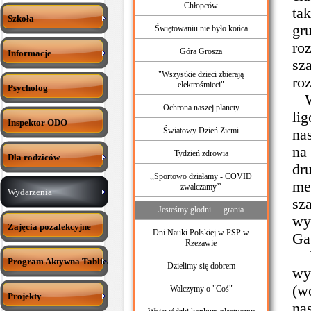
Chłopców
ta
Szkoła
gr
Świętowaniu nie było końca
ro
Góra Grosza
Informacje
sz
"Wszystkie dzieci zbierają
ro
elektrośmieci"
Psycholog
Wi
Ochrona naszej planety
li
Inspektor ODO
Światowy Dzień Ziemi
na
na
Tydzień zdrowia
Dla rodziców
dr
,,Sportowo działamy - COVID
me
zwalczamy’’
Wydarzenia
sz
Jesteśmy głodni … grania
wy
Zajęcia pozalekcyjne
Dni Nauki Polskiej w PSP w
Ga
Rzezawie
W 
Program Aktywna Tablica
Dzielimy się dobrem
wy
(w
Walczymy o "Coś"
Projekty
na