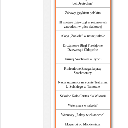
bei Deutschen”
Zabawy językiem polskim
III miejsce dziewcząt w rejonowych
zawodach w piłce siatkowej
Akcja „Żonkile” w naszej szkole
Drużynowe Biegi Przełajowe
Dziewcząt i Chłopców
Turniej Szachowy w Tyńcu
Kwietniowe Zmagania przy
Szachownicy
Nasza uczennica na scenie Teatru im.
L. Solskiego w Tarnowie
Szkolne Koło Caritas dla Wiktorii
Weterynarz w szkole?
Warsztaty „Palmy wielkanocne”
Ekspertki od Mickiewicza