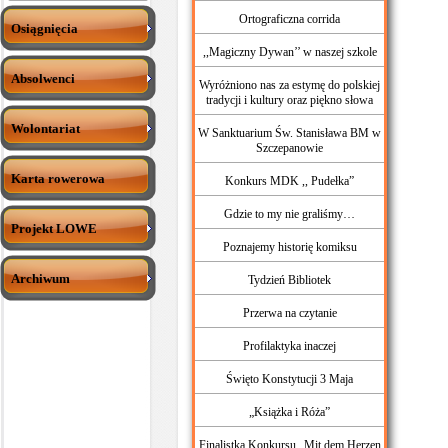
Ortograficzna corrida
Osiągnięcia
,,Magiczny Dywan’’ w naszej szkole
Absolwenci
Wyróżniono nas za estymę do polskiej
tradycji i kultury oraz piękno słowa
Wolontariat
W Sanktuarium Św. Stanisława BM w
Szczepanowie
Karta rowerowa
Konkurs MDK ,, Pudełka”
Gdzie to my nie graliśmy…
Projekt LOWE
Poznajemy historię komiksu
Archiwum
Tydzień Bibliotek
Przerwa na czytanie
Profilaktyka inaczej
Święto Konstytucji 3 Maja
„Książka i Róża”
Finalistka Konkursu „Mit dem Herzen