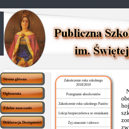
Strona główna
Zakończenie roku szkolnego
2018/2019
Na
Ogłoszenia
Pożegnanie absolwentów
ob
Zakończenie roku szkolnego Paziów
ho
Zdalne nauczanie
sz
Lekcja bezpieczeństwa ze strażakami
zo
Deklaracja Dostępności
Żyj smacznie i zdrowo
zw