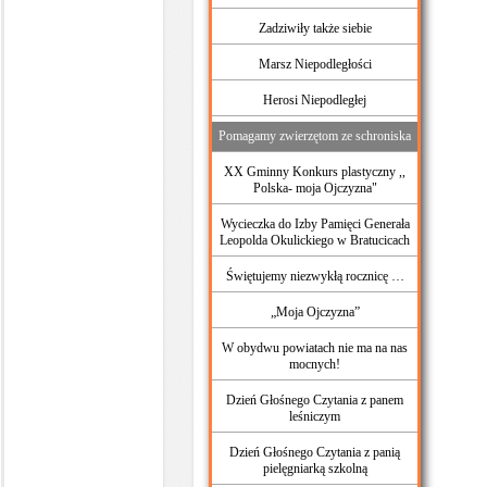
Zadziwiły także siebie
Marsz Niepodległości
Herosi Niepodległej
Pomagamy zwierzętom ze schroniska
XX Gminny Konkurs plastyczny ,,
Polska- moja Ojczyzna"
Wycieczka do Izby Pamięci Generała
Leopolda Okulickiego w Bratucicach
Świętujemy niezwykłą rocznicę …
„Moja Ojczyzna”
W obydwu powiatach nie ma na nas
mocnych!
Dzień Głośnego Czytania z panem
leśniczym
Dzień Głośnego Czytania z panią
pielęgniarką szkolną