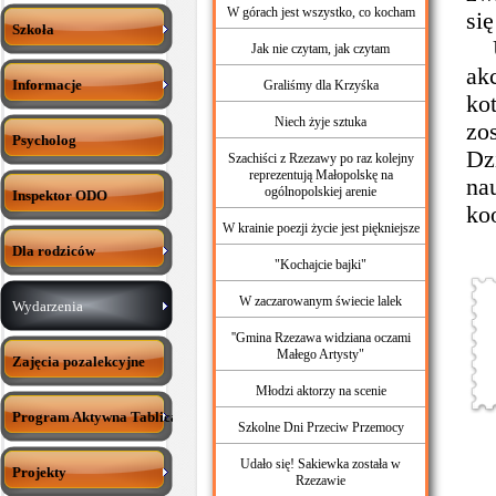
W górach jest wszystko, co kocham
si
Szkoła
Uc
Jak nie czytam, jak czytam
ak
Informacje
Graliśmy dla Krzyśka
ko
Niech żyje sztuka
zo
Psycholog
Dz
Szachiści z Rzezawy po raz kolejny
reprezentują Małopolskę na
na
ogólnopolskiej arenie
Inspektor ODO
ko
W krainie poezji życie jest piękniejsze
Dla rodziców
"Kochajcie bajki"
W zaczarowanym świecie lalek
Wydarzenia
''Gmina Rzezawa widziana oczami
Małego Artysty"
Zajęcia pozalekcyjne
Młodzi aktorzy na scenie
Program Aktywna Tablica
Szkolne Dni Przeciw Przemocy
Udało się! Sakiewka została w
Projekty
Rzezawie