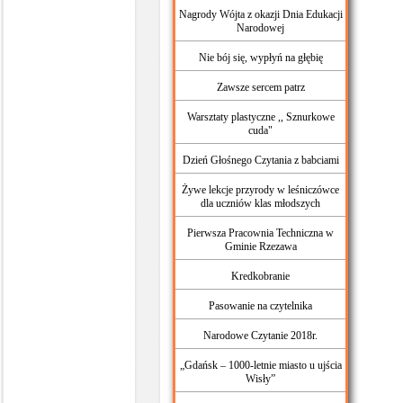
Nagrody Wójta z okazji Dnia Edukacji
Narodowej
Nie bój się, wypłyń na głębię
Zawsze sercem patrz
Warsztaty plastyczne ,, Sznurkowe
cuda"
Dzień Głośnego Czytania z babciami
Żywe lekcje przyrody w leśniczówce
dla uczniów klas młodszych
Pierwsza Pracownia Techniczna w
Gminie Rzezawa
Kredkobranie
Pasowanie na czytelnika
Narodowe Czytanie 2018r.
„Gdańsk – 1000-letnie miasto u ujścia
Wisły”