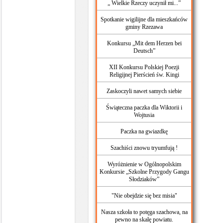
„ Wielkie Rzeczy uczynił mi...”
Spotkanie wigilijne dla mieszkańców
gminy Rzezawa
Konkursu „Mit dem Herzen bei
Deutsch”
XII Konkursu Polskiej Poezji
Religijnej Pierścień św. Kingi
Zaskoczyli nawet samych siebie
Świąteczna paczka dla Wiktorii i
Wojtusia
Paczka na gwiazdkę
Szachiści znowu tryumfują !
‪Wyróżnienie w Ogólnopolskim
Konkursie „Szkolne Przygody Gangu
Słodziaków”
"Nie obejdzie się bez misia"
Nasza szkoła to potęga szachowa, na
pewno na skalę powiatu.