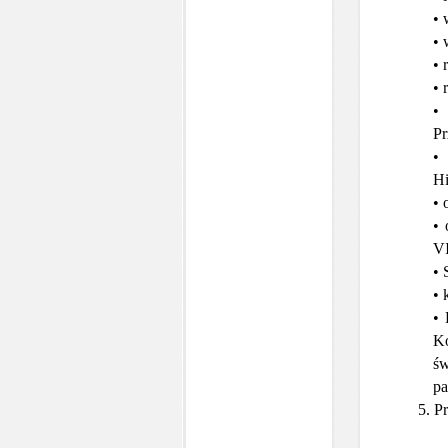
• 
• 
• 
• 
•
Pr
•
Hi
• 
• 
VI
• 
• 
• 
Ko
św
pa
5. P