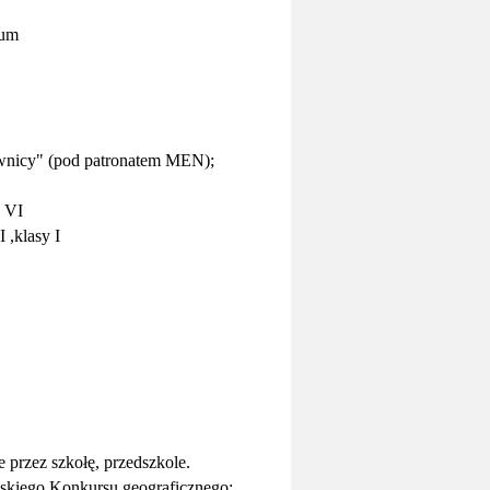
jum
ownicy" (pod patronatem MEN);
y VI
 ,klasy I
przez szkołę, przedszkole.
lskiego Konkursu geograficznego;