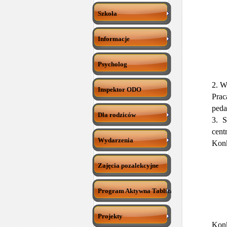
Szkoła
Informacje
Psycholog
2. W
Inspektor ODO
Prac
peda
Dla rodziców
3. 
cent
Wydarzenia
Konk
Zajęcia pozalekcyjne
Program Aktywna Tablica
Projekty
Konk