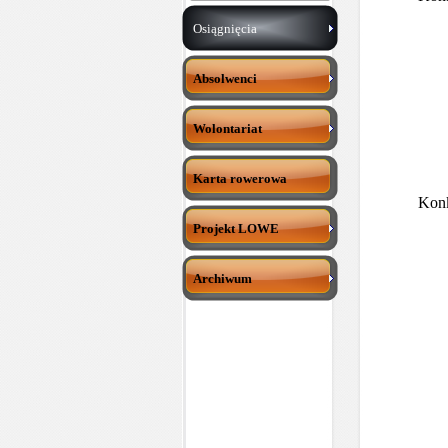
Osiągnięcia
Absolwenci
Wolontariat
Karta rowerowa
Konk
Projekt LOWE
Archiwum