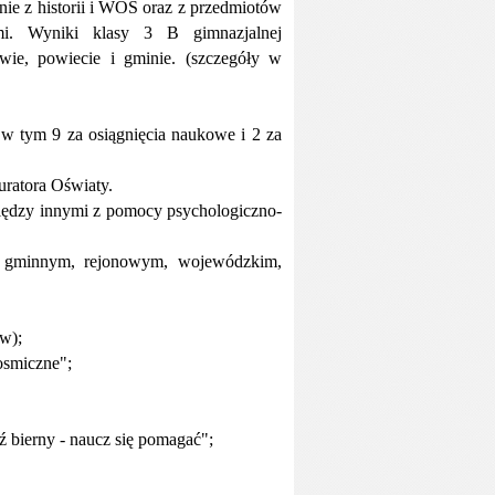
nie z historii i WOS oraz z przedmiotów
ami. Wyniki klasy 3 B gimnazjalnej
wie, powiecie i gminie. (szczegóły w
 w tym 9 za osiągnięcia naukowe i 2 za
ratora Oświaty.
między innymi z pomocy psychologiczno-
u gminnym, rejonowym, wojewódzkim,
w);
osmiczne";
 bierny - naucz się pomagać";