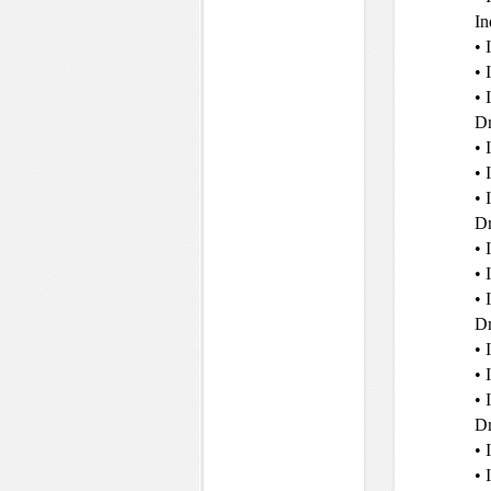
In
• 
• 
• 
D
• 
• 
• 
Dr
• 
• 
• 
Dr
• 
• 
• 
Dr
• 
• 