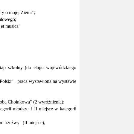
ofy o mojej Ziemi";
iatowego;
 et musica"
etap szkolny (do etapu wojewódzkiego
Polski” - praca wystawiona na wystawie
oba Choinkowa" (2 wyróżnienia);
gorii młodszej i II miejsce w kategorii
 trzeźwy" (II miejsce);