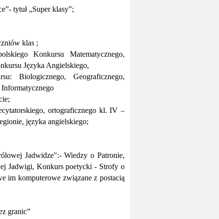
”- tytuł „Super klasy”;
zniów klas ;
polskiego Konkursu Matematycznego,
nkursu Języka Angielskiego,
su: Biologicznego, Geograficznego,
, Informatycznego
ie;
cytatorskiego, ortograficznego kl. IV –
egionie, języka angielskiego;
rólowej Jadwidze":- Wiedzy o Patronie,
wej Jadwigi, Konkurs poetycki - Strofy o
owe im komputerowe związane z postacią
z granic”