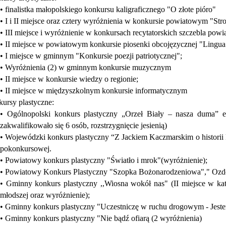
• finalistka małopolskiego konkursu kaligraficznego "O złote pióro"
• I i II miejsce oraz cztery wyróżnienia w konkursie powiatowym "Str
• III miejsce i wyróżnienie w konkursach recytatorskich szczebla pow
• II miejsce w powiatowym konkursie piosenki obcojęzycznej "Lingua
• I miejsce w gminnym "Konkursie poezji patriotycznej";
• Wyróżnienia (2) w gminnym konkursie muzycznym
• II miejsce w konkursie wiedzy o regionie;
• II miejsce w międzyszkolnym konkursie informatycznym
ursy plastyczne:
• Ogólnopolski konkurs plastyczny „Orzeł Biały – nasza duma” 
zakwalifikowało się 6 osób, rozstrzygnięcie jesienią)
• Wojewódzki konkurs plastyczny “Z Jackiem Kaczmarskim o historii 
pokonkursowej.
• Powiatowy konkurs plastyczny "Światło i mrok"(wyróżnienie);
• Powiatowy Konkurs Plastyczny "Szopka Bożonarodzeniowa"," Ozd
• Gminny konkurs plastyczny ,,Wiosna wokół nas" (II miejsce w kate
młodszej oraz wyróżnienie);
• Gminny konkurs plastyczny "Uczestniczę w ruchu drogowym - Jestem
• Gminny konkurs plastyczny "Nie bądź ofiarą (2 wyróżnienia)