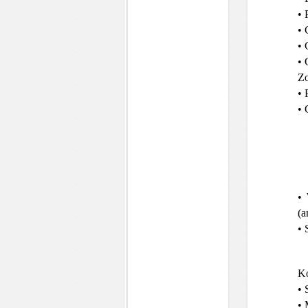
• 
• 
• 
• 
Zo
• 
• 
• 
(a
• 
Ko
• 
• 