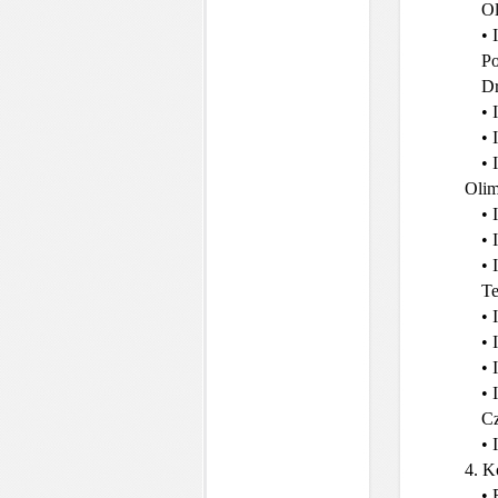
Ol
• 
Po
Dr
• 
• 
• 
Olim
• 
• 
• 
Te
• 
• 
• 
• 
Cz
• 
4. K
• 