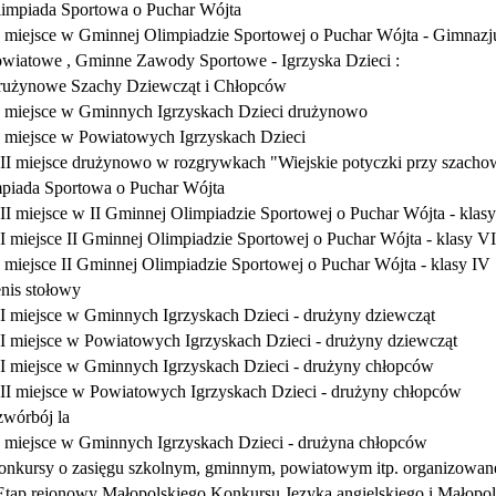
impiada Sportowa o Puchar Wójta
I miejsce w Gminnej Olimpiadzie Sportowej o Puchar Wójta - Gimnaz
wiatowe , Gminne Zawody Sportowe - Igrzyska Dzieci :
użynowe Szachy Dziewcząt i Chłopców
I miejsce w Gminnych Igrzyskach Dzieci drużynowo
I miejsce w Powiatowych Igrzyskach Dzieci
III miejsce drużynowo w rozgrywkach "Wiejskie potyczki przy szach
piada Sportowa o Puchar Wójta
III miejsce w II Gminnej Olimpiadzie Sportowej o Puchar Wójta - klas
II miejsce II Gminnej Olimpiadzie Sportowej o Puchar Wójta - klasy VII
I miejsce II Gminnej Olimpiadzie Sportowej o Puchar Wójta - klasy IV
nis stołowy
II miejsce w Gminnych Igrzyskach Dzieci - drużyny dziewcząt
II miejsce w Powiatowych Igrzyskach Dzieci - drużyny dziewcząt
II miejsce w Gminnych Igrzyskach Dzieci - drużyny chłopców
III miejsce w Powiatowych Igrzyskach Dzieci - drużyny chłopców
wórbój la
I miejsce w Gminnych Igrzyskach Dzieci - drużyna chłopców
onkursy o zasięgu szkolnym, gminnym, powiatowym itp. organizowane 
Etap rejonowy Małopolskiego Konkursu Języka angielskiego i Małopo