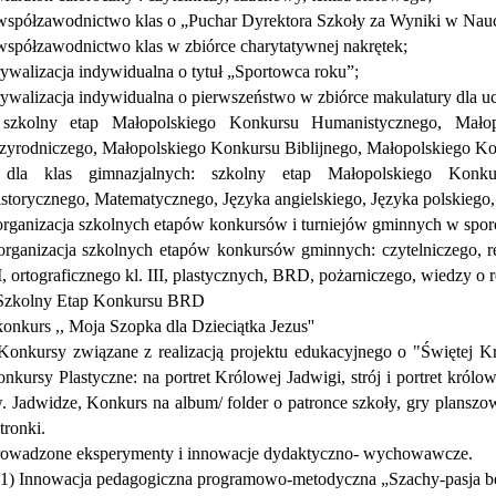
współzawodnictwo klas o „Puchar Dyrektora Szkoły za Wyniki w Nauce
współzawodnictwo klas w zbiórce charytatywnej nakrętek;
rywalizacja indywidualna o tytuł „Sportowca roku”;
rywalizacja indywidualna o pierwszeństwo w zbiórce makulatury dla uc
 szkolny etap Małopolskiego Konkursu Humanistycznego, Mało
zyrodniczego, Małopolskiego Konkursu Biblijnego, Małopolskiego Ko
 dla klas gimnazjalnych: szkolny etap Małopolskiego Konkur
storycznego, Matematycznego, Języka angielskiego, Języka polskiego
organizacja szkolnych etapów konkursów i turniejów gminnych w sporc
organizacja szkolnych etapów konkursów gminnych: czytelniczego, re
, ortograficznego kl. III, plastycznych, BRD, pożarniczego, wiedzy o r
Szkolny Etap Konkursu BRD
konkurs ,, Moja Szopka dla Dzieciątka Jezus''
Konkursy związane z realizacją projektu edukacyjnego o "Świętej K
nkursy Plastyczne: na portret Królowej Jadwigi, strój i portret królo
. Jadwidze, Konkurs na album/ folder o patronce szkoły, gry plansz
tronki.
rowadzone eksperymenty i innowacje dydaktyczno- wychowawcze.
1) Innowacja pedagogiczna programowo-metodyczna „Szachy-pasja be