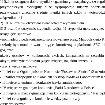
1) Szkoła osiągnęła dobre wyniki z egzaminu gimnazjalnego, szczegól
przyrodniczych. Wystąpiły duże dysproporcje między oddział
przewyższały znacznie średnie wyniki innych szkół w województ
załączniku nr 1.
2) 18 % uczniów otrzymało świadectwa z wyróżnieniem.
3) 3 uczniów otrzymało stypendia wójta, 11 stypendia motywacyjne,
osiągnięcia sportowe.
yniki nadzoru pedagogicznego sprawowanego przez Małopolskiego Ku
a szkoły była monitorowana drogą elektroniczną na platformie SEO 
gogicznej.
Sukcesy uczniów w konkursach, akcjach, kampaniach na szczebl
ralnym, międzynarodowym (zajęte miejsca, na jakim szczeblu).
ursy z wiedzy naukowej:
• I miejsce w Ogólnopolskim Konkursie "Postaw na Słońce" (2 ucznió
• Finaliści europejskiego Konkursu "Astrop Pi-Miska Laboratorium K
• II miejsce w gminnym konkursie języka angielskiego;
• IV miejsce w gminnym konkursie „Parki Narodowe w Polsce”;
• II miejsce w międzygimnazjalnym konkursie biologicznym " Nie bądź
• I miejsce w gminnym konkursie wiedzy pożarniczej;
ursy artystyczne: