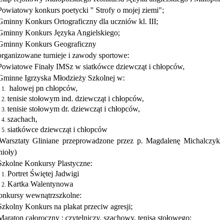
Powiatowy konkurs poetycki " Strofy o mojej ziemi";
Gminny Konkurs Ortograficzny dla uczniów kl. III;
Gminny Konkurs Języka Angielskiego;
Gminny Konkurs Geograficzny
rganizowane turnieje i zawody sportowe:
Powiatowe Finały IMSz w siatkówce dziewcząt i chłopców,
Gminne Igrzyska Młodzieży Szkolnej w:
halowej pn chłopców,
tenisie stołowym ind. dziewcząt i chłopców,
tenisie stołowym dr. dziewcząt i chłopców,
szachach,
siatkówce dziewcząt i chłopców
Warsztaty Gliniane przeprowadzone przez p. Magdalenę Michalczy
nioły)
Szkolne Konkursy Plastyczne:
Portret Świętej Jadwigi
Kartka Walentynowa
nkursy wewnątrzszkolne:
Szkolny Konkurs na plakat przeciw agresji;
Maraton całoroczny : czytelniczy, szachowy, tenisa stołowego;