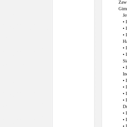
Zawo
Gimn
Je
• 
• 
• 
Ha
• 
• 
Si
• 
In
• 
• 
• 
• 
Dr
• 
• 
• 